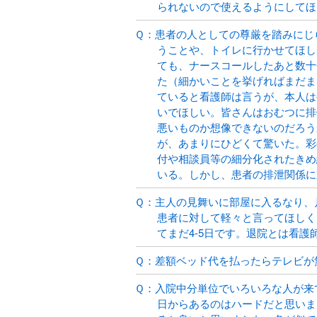
られないので使えるようにしてほ
Ｑ：患者の人としての尊厳を踏みにじ
うことや、トイレに行かせてほし
ても、ナースコールしたあと数十
た（細かいことを挙げればまだま
ていると看護師は言うが、本人は
いでほしい。皆さんはおむつに排
悪いものか想像できないのだろう
が、あまりにひどくて驚いた。彩
付や相談員等の細分化されたきめ
いる。しかし、患者の排泄関係に
Ｑ：主人の見舞いに部屋に入るなり、
患者に対して軽々と言ってほしく
てまだ4-5日です。退院とは看
Ｑ：差額ベッド代を払ったらテレビが
Ｑ：入院中分単位でいろいろな人が来
日からあるのはハードだと思いま