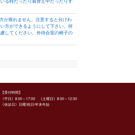
ている時だったり着替え中だったりす
方が座れません。注意すると分けわ
使い方ができるようにして下さい。何
配慮してください。外待合室の椅子の
【受付時間】
《平日》8:00～17:00 《土曜日》8:00～12:30
《休診日》日曜/祝日/年末年始