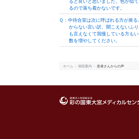
ると良いと思いました。色が似て
るので落ち着かないです。
Ｑ：中待合室は次に呼ばれる方が座る
からない言い訳、聞こえないふり
も言えなくて我慢している方もい
数を増やしてください。
ホーム
»
病院案内
»
患者さんからの声
医療法人社団協友会 彩の国東大宮メディカ
ンター