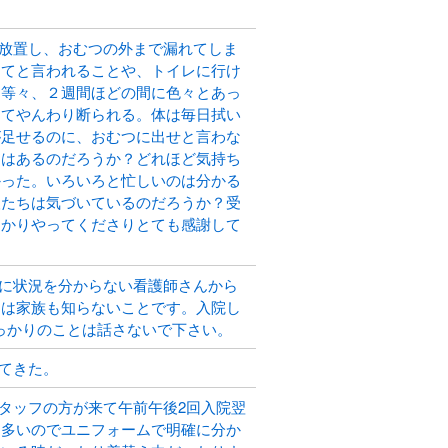
放置し、おむつの外まで漏れてしま
ってと言われることや、トイレに行け
た等々、２週間ほどの間に色々とあっ
ってやんわり断られる。体は毎日拭い
が足せるのに、おむつに出せと言わな
とはあるのだろうか？どれほど気持ち
かった。いろいろと忙しいのは分かる
人たちは気づいているのだろうか？受
っかりやってくださりとても感謝して
に状況を分からない看護師さんから
とは家族も知らないことです。入院し
っかりのことは話さないで下さい。
てきた。
タッフの方が来て午前午後2回入院翌
も多いのでユニフォームで明確に分か