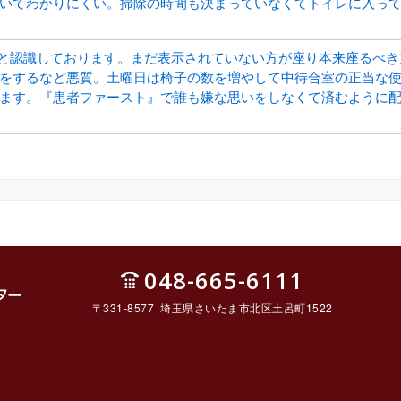
いてわかりにくい。掃除の時間も決まっていなくてトイレに入っ
と認識しております。まだ表示されていない方が座り本来座るべき
をするなど悪質。土曜日は椅子の数を増やして中待合室の正当な
ます。『患者ファースト』で誰も嫌な思いをしなくて済むように
048-665-6111
〒331-8577 埼玉県さいたま市北区土呂町1522
ルセ