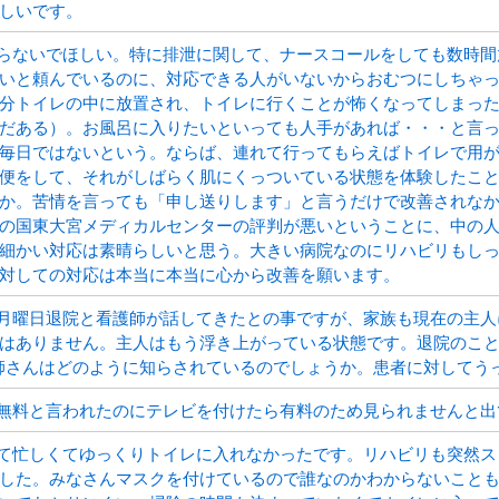
しいです。
らないでほしい。特に排泄に関して、ナースコールをしても数時間
いと頼んでいるのに、対応できる人がいないからおむつにしちゃ
分トイレの中に放置され、トイレに行くことが怖くなってしまっ
だある）。お風呂に入りたいといっても人手があれば・・・と言
毎日ではないという。ならば、連れて行ってもらえばトイレで用
便をして、それがしばらく肌にくっついている状態を体験したこ
か。苦情を言っても「申し送りします」と言うだけで改善されな
の国東大宮メディカルセンターの評判が悪いということに、中の
細かい対応は素晴らしいと思う。大きい病院なのにリハビリもし
対しての対応は本当に本当に心から改善を願います。
月曜日退院と看護師が話してきたとの事ですが、家族も現在の主人
はありません。主人はもう浮き上がっている状態です。退院のこ
護師さんはどのように知らされているのでしょうか。患者に対してう
無料と言われたのにテレビを付けたら有料のため見られませんと出
て忙しくてゆっくりトイレに入れなかったです。リハビリも突然ス
した。みなさんマスクを付けているので誰なのかわからないこと