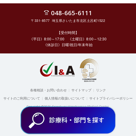
048-665-6111
〒331-8577 埼玉県さいたま市北区土呂町1522
【受付時間】
《平日》8:00～17:00 《土曜日》8:00～12:30
《休診日》日曜/祝日/年末年始
各種相談・お問い合わせ
|
サイトマップ
|
リンク
サイトのご利用について
|
個人情報の取扱いについて
|
サイトプライバシーポリシー
Copyright ©2026 Sainokuni Higashiomiya Medical Center.
All rights reserved.