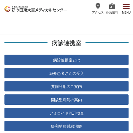
アクセス
採用情報
MENU
医療法人社団協友会 彩の国東大宮
メディカルセンター
病診連携室
病診連携室とは
紹介患者さんの受入
共同利用のご案内
開放型病院の案内
アミロイドPET検査
緩和的放射線治療