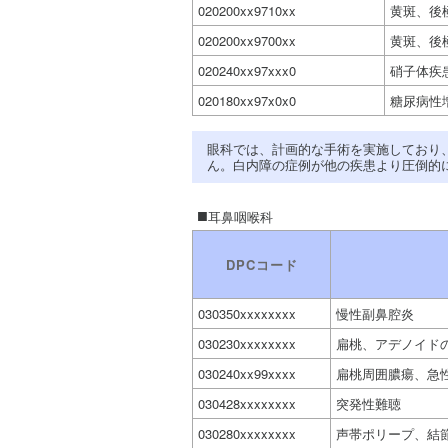
020200xx9710xx
黄斑、後
020200xx9700xx
黄斑、後
020240xx97xxx0
硝子体疾
020180xx97x0x0
糖尿病性
眼科では、計画的な手術を実施しており
ん。白内障の症例が他の疾患より圧倒的
耳鼻咽喉科
DPCコード
030350xxxxxxxx
慢性副鼻腔炎
030230xxxxxxxx
扁桃、アデノイド
030240xx99xxxx
扁桃周囲膿瘍、急
030428xxxxxxxx
突発性難聴
030280xxxxxxxx
声帯ポリープ、結