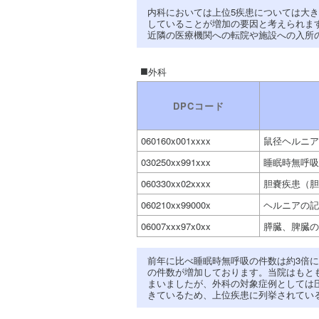
内科においては上位5疾患については大
していることが増加の要因と考えられま
近隣の医療機関への転院や施設への入所
外科
DPCコード
060160x001xxxx
鼠径ヘルニア
030250xx991xxx
睡眠時無呼吸
060330xx02xxxx
胆嚢疾患（胆
060210xx99000x
ヘルニアの記
06007xxx97x0xx
膵臓、脾臓の
前年に比べ睡眠時無呼吸の件数は約3倍
の件数が増加しております。当院はもと
まいましたが、外科の対象症例としては
きているため、上位疾患に列挙されてい