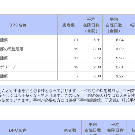
平均
平均
DPC名称
患者数
在院日数
在院日数
転
（自院）
（全国）
腫瘍
21
5.81
6.04
部の悪性腫瘍
19
3.00
3.02
腫瘍
17
5.12
5.98
ポリープ
12
2.00
2.81
腫瘍
-
8.00
9.27
とんどが手術を行う患者様となっております。上位疾患の疾患構成は、症例数
等もしくは若干短くなっております。このほか、当院の婦人科では婦人科良性
を決めていきます。手術が必要な方には鏡視下手術(腹腔鏡、子宮鏡)、腟式手
平均
平均
DPC名称
患者数
在院日数
在院日数