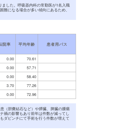
りました。呼吸器内科の常勤医が1名入職
困難になる場合が多い傾向にあるため、
転院率
平均年齢
患者用パス
0.00
70.61
0.00
57.71
0.00
58.40
3.70
77.26
0.00
72.96
疾患（胆嚢結石など）や膵臓、脾臓の腫瘍
ナ禍の影響もあり前年は件数が減ってし
もダビンチにて手術を行う件数が増えて