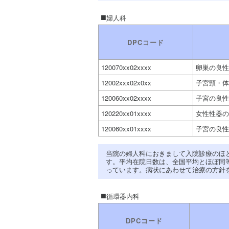
婦人科
DPCコード
120070xx02xxxx
卵巣の良性
12002xxx02x0xx
子宮頸・体
120060xx02xxxx
子宮の良性
120220xx01xxxx
女性性器の
120060xx01xxxx
子宮の良性
当院の婦人科におきまして入院診療のほ
す。平均在院日数は、全国平均とほぼ同
っています。病状にあわせて治療の方針
循環器内科
DPCコード