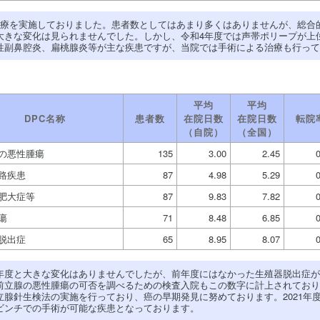
診療を実施しておりました。患者数としてはあまり多くはありませんが、総合
大きな変化は見られませんでした。しかし、令和4年度では声帯ポリープが上
性副鼻腔炎、扁桃腺炎等が主な疾患ですが、当院では手術による治療も行って
平均
平均
DPC名称
患者数
在院日数
在院日数
転院
（自院）
（全国）
の悪性腫瘍
135
3.00
2.45
路疾患
87
4.98
5.29
肥大症等
87
9.83
7.82
瘍
71
8.48
6.85
脱出症
65
8.95
8.07
年度と大きな変化はありませんでしたが、前年度にはなかった生殖器脱出症が
前立腺の悪性腫瘍の可否を調べるための検査入院もこの数字に計上されており
腺針生検法の実施を行っており、癌の早期発見に努めております。2021年
ビンチでの手術が可能な疾患となっております。