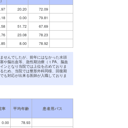
）
.97
20.20
72.09
.18
0.00
79.81
.58
51.72
67.69
.76
23.08
78.23
.85
8.00
78.92
ませんでしたが、前年にはなかった水頭
塞や脳出血等、急性期治療（ｔPA、脳血
インとなり当院では上位を占めておりま
るため、当院では整形外科同様、回復期
でも対応が出来る医師が入職しておりま
院率
平均年齢
患者用パス
0.00
78.93