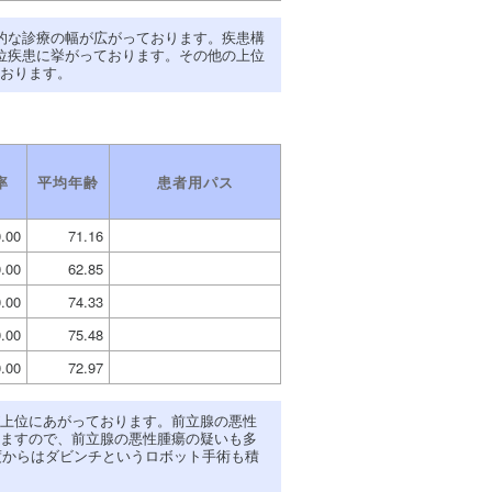
的な診療の幅が広がっております。疾患構
位疾患に挙がっております。その他の上位
おります。
率
平均年齢
患者用パス
0.00
71.16
0.00
62.85
0.00
74.33
0.00
75.48
0.00
72.97
上位にあがっております。前立腺の悪性
ますので、前立腺の悪性腫瘍の疑いも多
度からはダビンチというロボット手術も積