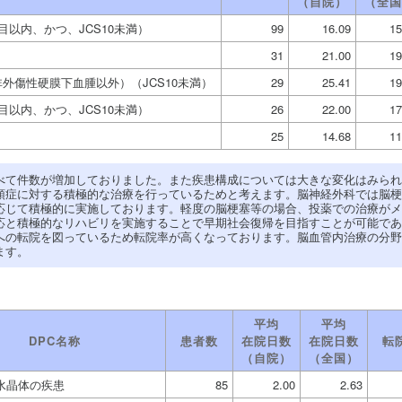
（自院）
（全国
目以内、かつ、JCS10未満）
99
16.09
15
31
21.00
19
外傷性硬膜下血腫以外）（JCS10未満）
29
25.41
19
目以内、かつ、JCS10未満）
26
22.00
17
25
14.68
11
べて件数が増加しておりました。また疾患構成については大きな変化はみられ
頭症に対する積極的な治療を行っているためと考えます。脳神経外科では脳梗
応じて積極的に実施しております。軽度の脳梗塞等の場合、投薬での治療がメ
応と積極的なリハビリを実施することで早期社会復帰を目指すことが可能であ
への転院を図っているため転院率が高くなっております。脳血管内治療の分野
ます。
平均
平均
DPC名称
患者数
在院日数
在院日数
転
（自院）
（全国）
水晶体の疾患
85
2.00
2.63