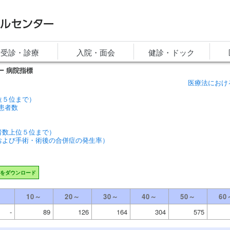
ルセンター
受診・診療
入院・面会
健診・ドック
ー
病院指標
医療法におけ
位５位まで）
患者数
者数上位５位まで）
および手術・術後の合併症の発生率）
をダウンロード
～
10～
20～
30～
40～
50～
60
-
89
126
164
304
575