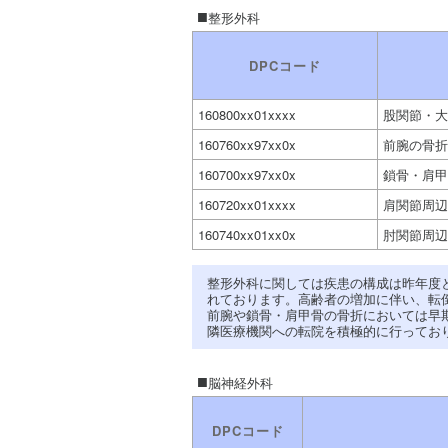
整形外科
DPCコード
160800xx01xxxx
股関節・大
160760xx97xx0x
前腕の骨折
160700xx97xx0x
鎖骨・肩甲
160720xx01xxxx
肩関節周辺
160740xx01xx0x
肘関節周辺
整形外科に関しては疾患の構成は昨年度
れております。高齢者の増加に伴い、転
前腕や鎖骨・肩甲骨の骨折においては早
隣医療機関への転院を積極的に行ってお
脳神経外科
DPCコード