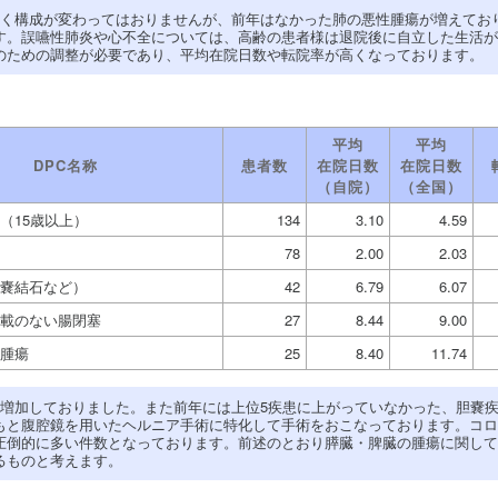
きく構成が変わってはおりませんが、前年はなかった肺の悪性腫瘍が増えてお
す。誤嚥性肺炎や心不全については、高齢の患者様は退院後に自立した生活が
のための調整が必要であり、平均在院日数や転院率が高くなっております。
平均
平均
DPC名称
患者数
在院日数
在院日数
（自院）
（全国）
（15歳以上）
134
3.10
4.59
78
2.00
2.03
嚢結石など）
42
6.79
6.07
載のない腸閉塞
27
8.44
9.00
腫瘍
25
8.40
11.74
に増加しておりました。また前年には上位5疾患に上がっていなかった、胆嚢
もと腹腔鏡を用いたヘルニア手術に特化して手術をおこなっております。コロ
圧倒的に多い件数となっております。前述のとおり膵臓・脾臓の腫瘍に関して
るものと考えます。