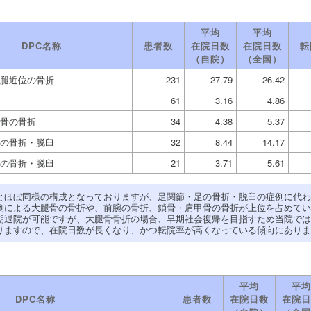
平均
平均
DPC名称
患者数
在院日数
在院日数
転
（自院）
（全国）
腿近位の骨折
231
27.79
26.42
61
3.16
4.86
骨の骨折
34
4.38
5.37
の骨折・脱臼
32
8.44
14.17
の骨折・脱臼
21
3.71
5.61
とほぼ同様の構成となっておりますが、足関節・足の骨折・脱臼の症例に代わ
倒による大腿骨の骨折や、前腕の骨折、鎖骨・肩甲骨の骨折が上位を占めてい
期退院が可能ですが、大腿骨骨折の場合、早期社会復帰を目指すため当院では
りますので、在院日数が長くなり、かつ転院率が高くなっている傾向にありま
平均
平均
DPC名称
患者数
在院日数
在院日