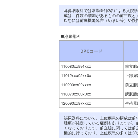
耳鼻咽喉科では常勤医師2名による入院
成は、件数の増加があるものの前年度と
疾患には前庭機能障害（めまい等）や慢
泌尿器科
DPCコード
110080xx991xxx
前立腺
11012xxx02xx0x
上部尿
110200xx02xxxx
前立腺
110070xx03x0xx
膀胱腫
120090xx97xxxx
生殖器
泌尿器科について、上位疾患の構成は前
腫瘍が確定している症例もありますが、
くなっております。前立腺に関しては前立
極的に行っており、上位疾患の多くはダ