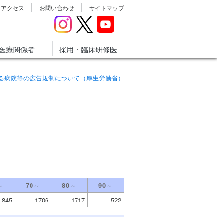
アクセス
お問い合わせ
サイトマップ
医療関係者
採用・臨床研修医
る病院等の広告規制について（厚生労働省）
～
70～
80～
90～
845
1706
1717
522