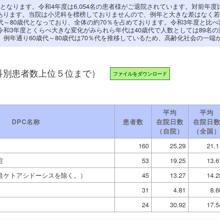
となります。令和4年度は6,054名の患者様がご退院されています。対前年度
あります。当院は小児科を標榜しておりませんので、例年と大きな差はなく若
代～80歳代となっており、全体の約70％を占めております。令和3年度と比
令和3年度とくらべ大きな変化がみられら年代は40歳代で人数としては89名
え、例年通り60歳代～80歳代は70％代を推移しているため、高齢化社会の一
科別患者数上位５位まで）
ファイルをダウンロード
平均
平均
DPC名称
患者数
在院日数
在院日
（自院）
（全国
160
25.29
21.1
症
53
19.25
13.6
性ケトアシドーシスを除く。）
45
13.27
14.2
31
4.81
8.6
24
30.92
17.5