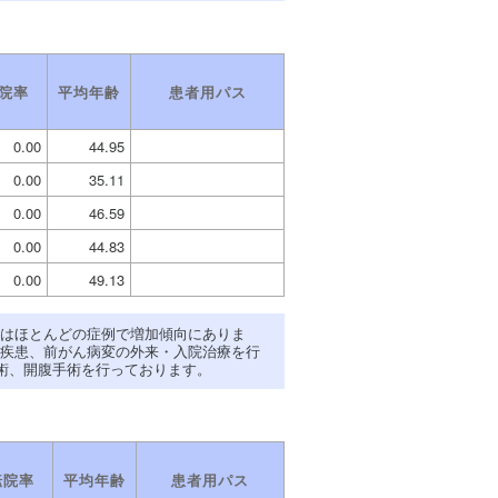
院率
平均年齢
患者用パス
0.00
44.95
0.00
35.11
0.00
46.59
0.00
44.83
0.00
49.13
はほとんどの症例で増加傾向にありま
疾患、前がん病変の外来・入院治療を行
術、開腹手術を行っております。
転院率
平均年齢
患者用パス