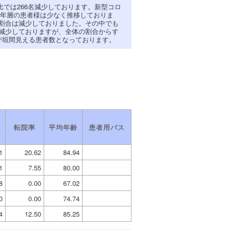
比では266名減少しております。新型コロ
年層の患者様は少なく推移しておりま
べ割合は減少しておりました。その中でも
の減少しておりますが、全体の割合からす
端が垣間見える患者数となっております。
数
転院率
平均年齢
患者用パス
）
1
20.62
84.94
1
7.55
80.00
8
0.00
67.02
0
0.00
74.74
4
12.50
85.25