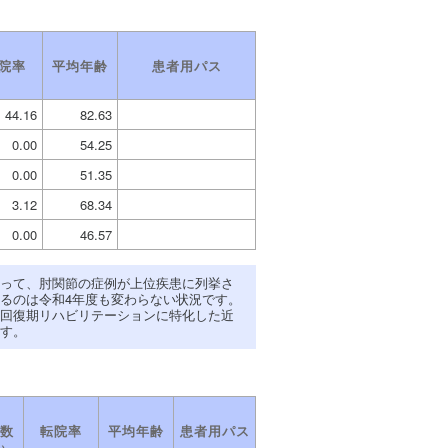
院率
平均年齢
患者用パス
44.16
82.63
0.00
54.25
0.00
51.35
3.12
68.34
0.00
46.57
って、肘関節の症例が上位疾患に列挙さ
るのは令和4年度も変わらない状況です。
回復期リハビリテーションに特化した近
す。
数
転院率
平均年齢
患者用パス