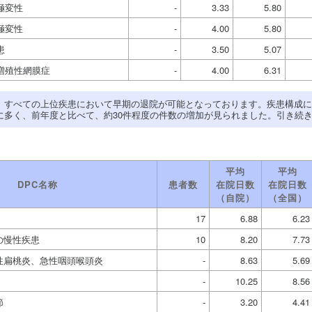
極変性
-
3.33
5.80
極変性
-
4.00
5.80
患
-
3.50
5.07
増殖性網膜症
-
4.00
6.31
、すべての上位疾患において早期の退院が可能となっております。疾患構成に
に多く、前年度と比べて、約30件程度の件数の増加が見られました。引き続
平均
平均
DPC名称
患者数
在院日数
在院日数
（自院）
（全国）
17
6.88
6.23
の慢性疾患
10
8.20
7.73
性扁桃炎、急性咽頭喉頭炎
-
8.63
5.69
-
10.25
8.56
節
-
3.20
4.41