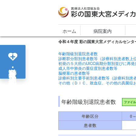
医療法人社団協友会 彩の国東大宮メディカ
ホーム
病院案内
令和４年度
彩の国東大宮メディカルセンタ
年齢階級別退院患者数
診断群分類別患者数等（診療科別患者数上
初発の５大癌のUICC病期分類別並びに再発
各診療科･部門紹介
成人市中肺炎の重症度別患者数等
脳梗塞の患者数等
診療科別主要手術別患者数等（診療科別患
その他（ＤＩＣ、敗血症、その他の真菌症
年齢階級別退院患者数
ファイル
年齢区分
0
患者数