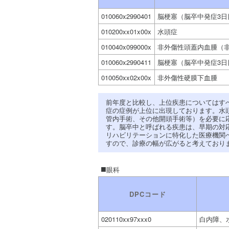
010060x2990401
脳梗塞（脳卒中発症3日
010200xx01x00x
水頭症
010040x099000x
非外傷性頭蓋内血腫（非
010060x2990411
脳梗塞（脳卒中発症3日
010050xx02x00x
非外傷性硬膜下血腫
前年度と比較し、上位疾患についてはす
症の症例が上位に出現しております。水
管内手術、その他開頭手術等）を必要に
す。脳卒中と呼ばれる疾患は、早期の対
リハビリテーションに特化した医療機関
すので、診療の幅が広がると考えており
眼科
DPCコード
020110xx97xxx0
白内障、