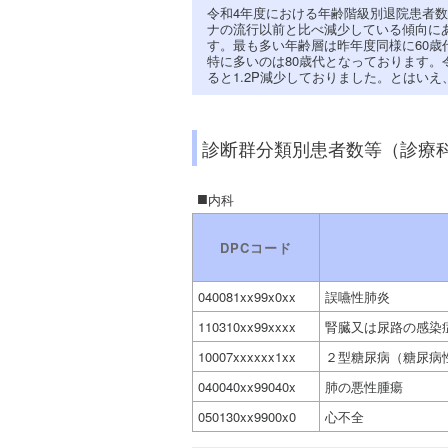
令和4年度における年齢階級別退院患者数
ナの流行以前と比べ減少している傾向に
す。最も多い年齢層は昨年度同様に60歳
特に多いのは80歳代となっております。
ると1.2P減少しておりました。とはい
診断群分類別患者数等（診療
内科
DPCコード
040081xx99x0xx
誤嚥性肺炎
110310xx99xxxx
腎臓又は尿路の感染
10007xxxxxx1xx
２型糖尿病（糖尿病
040040xx99040x
肺の悪性腫瘍
050130xx9900x0
心不全