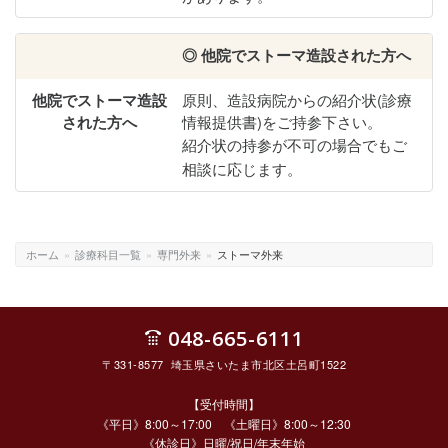
◎ 他院でストーマ造設された方へ
原則、造設病院からの紹介状(診療
情報提供書)をご持参下さい。
紹介状の持参が不可の場合でもご
相談に応じます。
ホーム
»
診療科目一覧
»
専門外来
»
ストーマ外来
048-665-6111
〒331-8577 埼玉県さいたま市北区土呂町1522
【受付時間】
《平日》8:00～17:00 《土曜日》8:00～12:30
《休診日》日曜/祝日/年末年始