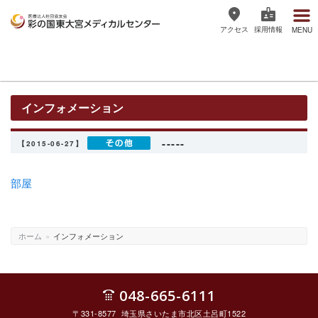
アクセス
採用情報
MENU
医療法人社団協友会 彩の国東大宮
メディカルセンター
インフォメーション
-----
【2015-06-27】
部屋
ホーム
»
インフォメーション
048-665-6111
〒331-8577 埼玉県さいたま市北区土呂町1522