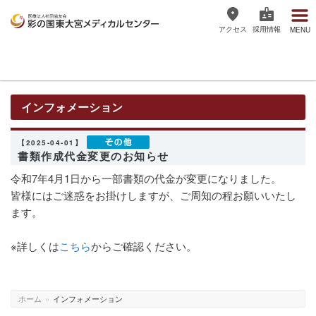
アクセス
採用情報
MENU
医療法人社団協友会 彩の国東大宮
メディカルセンター
インフォメーション
【2025-04-01】
書類作成代金変更のお知らせ
令和7年4月1日から一部書類の代金が変更になりました。
皆様にはご迷惑をお掛けしますが、ご周知の程お願いいたし
ます。
※詳しくは
こちら
からご確認ください。
ホーム
»
インフォメーション