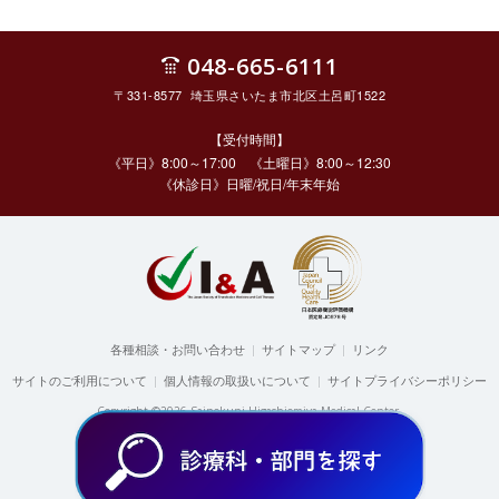
048-665-6111
〒331-8577 埼玉県さいたま市北区土呂町1522
【受付時間】
《平日》8:00～17:00 《土曜日》8:00～12:30
《休診日》日曜/祝日/年末年始
各種相談・お問い合わせ
|
サイトマップ
|
リンク
サイトのご利用について
|
個人情報の取扱いについて
|
サイトプライバシーポリシー
Copyright ©2026 Sainokuni Higashiomiya Medical Center.
All rights reserved.