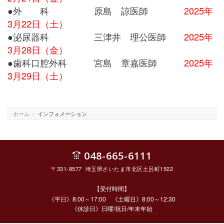
●外 科 原島 諒医師
2025年
3月22日（土）
●泌尿器科 三津井 理公医師
2025年
3月28日（金）
●歯科口腔外科 宮島 章嘉医師
2025年
3月29日（土）
ホーム
»
インフォメーション
048-665-6111
〒331-8577 埼玉県さいたま市北区土呂町1522
【受付時間】
《平日》8:00～17:00 《土曜日》8:00～12:30
《休診日》日曜/祝日/年末年始