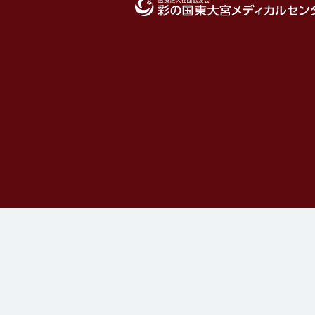
医療法人社団協友会 彩の国東大宮メディカ
ンター