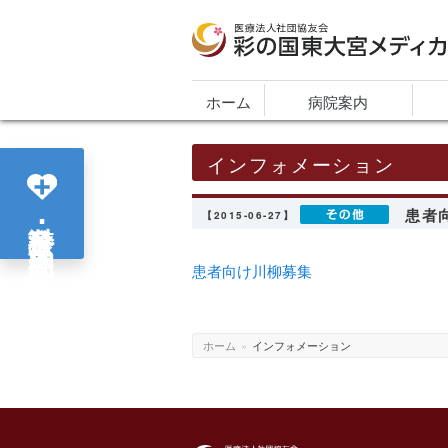
医療法人社団協友会 彩の国東大宮メディカ
ホーム
病院案内
インフォメーション
患者
各診療科･部門紹介
【2015-06-27】
患者向け川柳募集
ホーム
»
インフォメーション