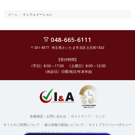
ホーム
»
インフォメーション
048-665-6111
〒331-8577 埼玉県さいたま市北区土呂町1522
【受付時間】
《平日》8:00～17:00 《土曜日》8:00～12:30
《休診日》日曜/祝日/年末年始
各種相談・お問い合わせ
|
サイトマップ
|
リンク
サイトのご利用について
|
個人情報の取扱いについて
|
サイトプライバシーポリシー
Copyright ©2026 Sainokuni Higashiomiya Medical Center.