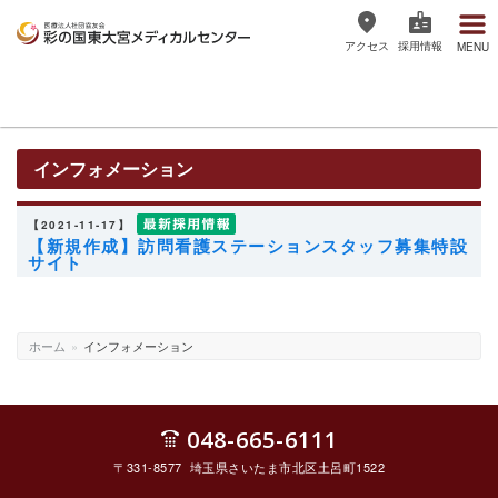
アクセス
採用情報
MENU
医療法人社団協友会 彩の国東大宮
メディカルセンター
インフォメーション
【2021-11-17】
【新規作成】訪問看護ステーションスタッフ募集特設
サイト
ホーム
»
インフォメーション
048-665-6111
〒331-8577 埼玉県さいたま市北区土呂町1522