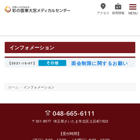
アクセス
採用情報
MENU
医療法人社団協友会 彩の国東大宮
メディカルセンター
インフォメーション
面会制限に関するお願い
【2021-10-07】
ホーム
»
インフォメーション
048-665-6111
〒331-8577 埼玉県さいたま市北区土呂町1522
【受付時間】
《平日》8:00～17:00 《土曜日》8:00～12:30