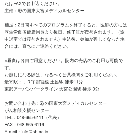
たはFAXでお申込ください。
主催：彩の国東大宮メディカルセンター
補足：2日間すべてのプログラムを終了すると、医師の方には
厚生労働省健康局長より後日、修了証が授与されます。（途
中退室では授与されません）申込後、参加が難しくなった場
合には、直ちにご連絡ください。
※昼食は各自ご用意ください。院内の売店のご利用も可能で
す。
お越しになる際は、なるべく公共機関をご利用ください。
最寄駅：ＪＲ宇都宮線 土呂駅 徒歩11分
東武アーバンパークライン 大宮公園駅 徒歩 9分
お問い合わせ先：彩の国東大宮メディカルセンター
がん相談支援センター
TEL：048-665-6111（代表）
FAX：048-665-6116
E-mail：info＠shmc.jp