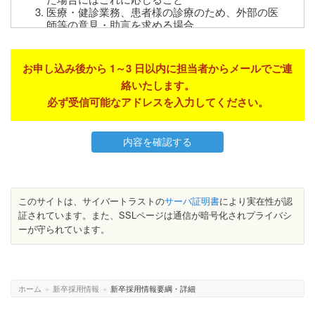
医療・健診業務、患者様の診療のため、外部の医
師等の意見・助言を求める場合
検体検査業務等の業務委託
ご家族等への病状説明
保険事務の委託
お申し込み後から 1～3 日以内に担当者からメールでご連
審査支払機関へのレセプトの提供
絡いたします。
審査支払機関または保険者からの照会への回答
企業・健康組合様からの委託を受けて行う、企
必ず受信可能なアドレスを入力してください。
業・健康組合様へのその結果の通知
医師賠償責任保険等に係る、医療に関する専門の
団体や保険会社等への相談または届出等
その他、患者様への医療保険事務に関する利用、
法令・行政上の業務への対応
感染管理・安全対策および医療・介護の質向上の
ため、上尾中央医科グループの病院・施設からの
このサイトは、サイバートラストの
サーバ証明書
により実在性が認
照会があった場合にこれに応じること
証されています。また、SSLページは通信が暗号化されプライバシ
ーが守られています。
3. その他の利用
医療・介護サービスや業務の維持・改善のための
基礎資料
適切な医療を提供する為の情報提供
外部監査機関への情報提供
ホーム
»
新卒採用情報
»
新卒採用情報要綱・詳細