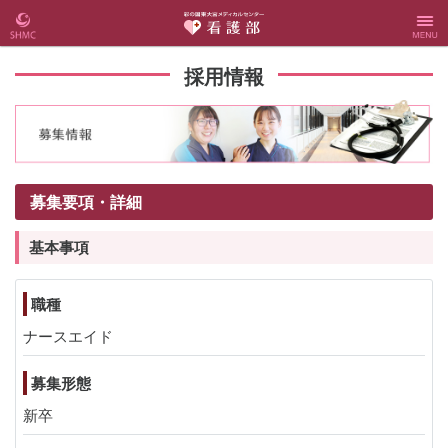
彩の国
彩の国東大宮
Menu
採用情報
東大宮
メディカルセ
メディ
ンター 看護
募集要項・詳細
カルセ
部
基本事項
ンター
Webサ
職種
ナースエイド
イト
募集形態
新卒