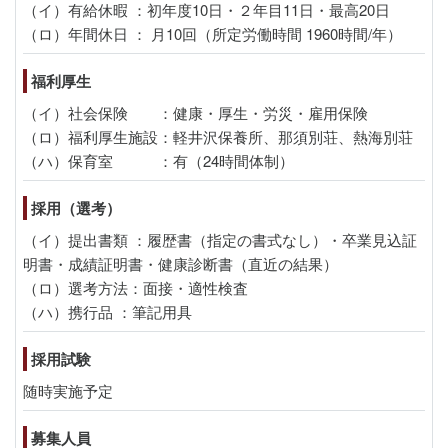
（イ）有給休暇 ：初年度10日・２年目11日・最高20日
（ロ）年間休日 ： 月10回（所定労働時間 1960時間/年）
福利厚生
（イ）社会保険 ：健康・厚生・労災・雇用保険
（ロ）福利厚生施設：軽井沢保養所、那須別荘、熱海別荘
（ハ）保育室 ：有（24時間体制）
採用（選考）
（イ）提出書類 ：履歴書（指定の書式なし）・卒業見込証
明書・成績証明書・健康診断書（直近の結果）
（ロ）選考方法：面接・適性検査
（ハ）携行品 ：筆記用具
採用試験
随時実施予定
募集人員