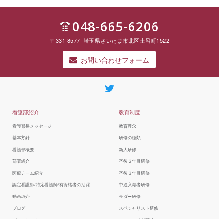
上記のうち、他の医療機関等への情報提供につ
いて同意しがたい事項がある場合には、その旨
048-665-6206
を担当窓口までお申し出ください。
お申し出がないものについては、同意していた
〒331-8577 埼玉県さいたま市北区土呂町1522
だけたものとして取り扱わせていただきます。
これらのお申し出は、後からいつでも撤回、変
更等をすることができます。
お問い合わせフォーム
彩
の
看護部紹介
教育制度
国
東
看護部長メッセージ
教育理念
大
宮
基本方針
研修の種類
メ
看護部概要
新人研修
デ
ィ
部署紹介
卒後２年目研修
カ
医療チーム紹介
卒後３年目研修
ル
セ
認定看護師/特定看護師/有資格者の活躍
中途入職者研修
ン
動画紹介
ラダー研修
タ
ー
ブログ
スペシャリスト研修
看