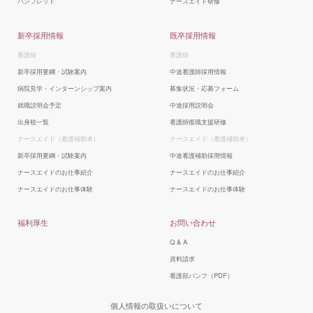
パンフレット
ナースエイド研修
護
部
の
新卒採用情報
既卒採用情報
twitter
へ
看護師
看護師
新卒採用要綱・試験案内
中途看護師採用情報
病院見学・インターンシップ案内
募集状況・応募フォーム
就職説明会予定
中途採用説明会
出身校一覧
看護師復職支援研修
ナースエイド（看護補助者）
ナースエイド（看護補助者）
新卒採用要綱・試験案内
中途看護補助採用情報
ナースエイドのお仕事紹介
ナースエイドのお仕事紹介
ナースエイドのお仕事体験
ナースエイドのお仕事体験
福利厚生
お問い合わせ
Q & A
資料請求
看護部パンフ（PDF）
個人情報の取扱いについて