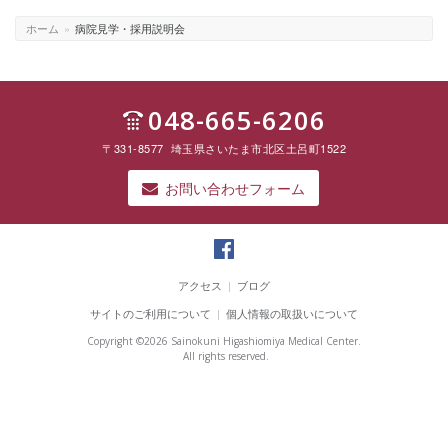
ホーム
»
病院見学・採用説明会
048-665-6206
〒331-8577 埼玉県さいたま市北区土呂町1522
お問い合わせフォーム
彩
の
アクセス
|
ブログ
国
サイトのご利用について
|
個人情報の取扱いについて
東
大
Copyright ©
2026 Sainokuni Higashiomiya Medical Center.
宮
All rights reserved.
メ
デ
ィ
カ
ル
セ