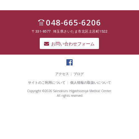
048-665-6206
〒331-8577 埼玉県さいたま市北区土呂町1522
お問い合わせフォーム
彩
の
アクセス
|
ブログ
国
サイトのご利用について
|
個人情報の取扱いについて
東
大
Copyright ©
2026 Sainokuni Higashiomiya Medical Center.
宮
All rights reserved.
メ
デ
ィ
カ
ル
セ
ン
タ
ー