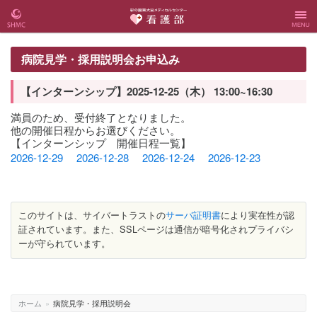
彩の国
彩の国東大宮
Menu
病院見学・採用説明会お申込み
東大宮
メディカルセ
【インターンシップ】2025-12-25（木） 13:00~16:30
メディ
ンター 看護
満員のため、受付終了となりました。
他の開催日程からお選びください。
【インターンシップ 開催日程一覧】
カルセ
部
2026-12-29
2026-12-28
2026-12-24
2026-12-23
ンター
Webサ
このサイトは、サイバートラストの
サーバ証明書
により実在性が認
証されています。また、SSLページは通信が暗号化されプライバシ
ーが守られています。
イト
ホーム
»
病院見学・採用説明会