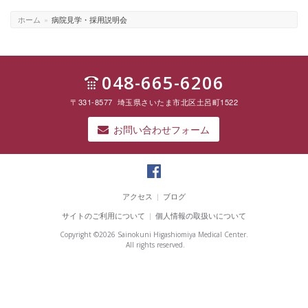
ホーム
»
病院見学・採用説明会
048-665-6206
〒331-8577 埼玉県さいたま市北区土呂町1522
お問い合わせフォーム
彩
の
アクセス
|
ブログ
国
サイトのご利用について
|
個人情報の取扱いについて
東
大
Copyright ©
2026 Sainokuni Higashiomiya Medical Center.
宮
All rights reserved.
メ
デ
ィ
カ
ル
セ