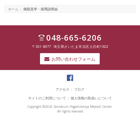
ホーム
»
病院見学・採用説明会
048-665-6206
〒331-8577 埼玉県さいたま市北区土呂町1522
お問い合わせフォーム
彩
の
アクセス
|
ブログ
国
サイトのご利用について
|
個人情報の取扱いについて
東
大
Copyright ©
2026 Sainokuni Higashiomiya Medical Center.
宮
All rights reserved.
メ
デ
ィ
カ
ル
セ