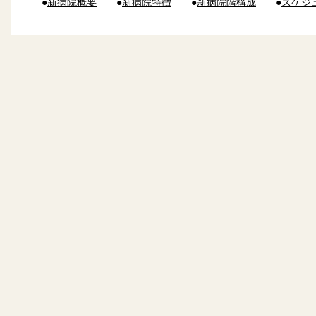
●
新病院概要
●
新病院特徴
●
新病院階構成
●
スケジ