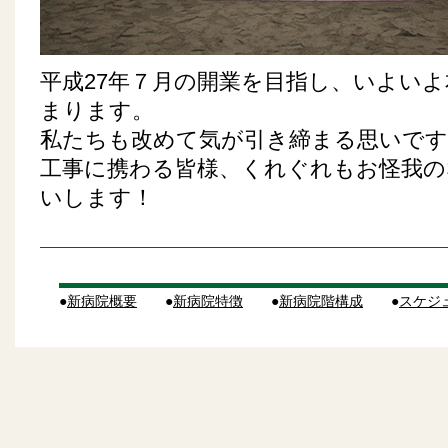
平成27年７月の開業を目指し、いよい
まります。
私たちも改めて気が引き締まる思いです
工事に携わる皆様、くれぐれもお怪我の
いします！
●
新病院概要
●
新病院特徴
●
新病院階構成
●
スケジ